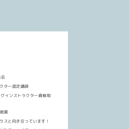
介
協会
クター認定講師
ングインストラクター資格取
房創業
ラスと向き合っています！